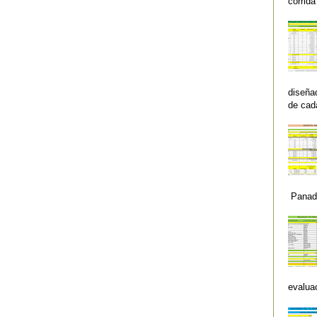
corrida
diseña
de cad
Panader
evaluac