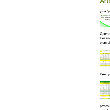
Art
Operac
Desar
ejercic
Presupu
profes