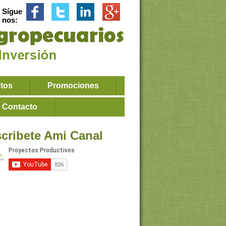
Sígue
nos:
ctos
Promociones
Contacto
cribete Ami Canal