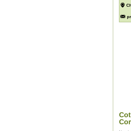
Ch
p
Cot
Cor