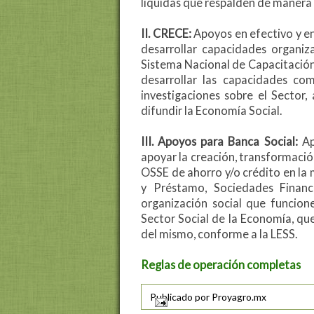
líquidas que respalden de manera
II. CRECE:
Apoyos en efectivo y en
desarrollar capacidades organiz
Sistema Nacional de Capacitación 
desarrollar las capacidades co
investigaciones sobre el Sector,
difundir la Economía Social.
III. Apoyos para Banca Social:
Ap
apoyar la creación, transformació
OSSE de ahorro y/o crédito en l
y Préstamo, Sociedades Financ
organización social que funcion
Sector Social de la Economía, que s
del mismo, conforme a la LESS.
Reglas de operación completas
Publicado por
Proyagro.mx