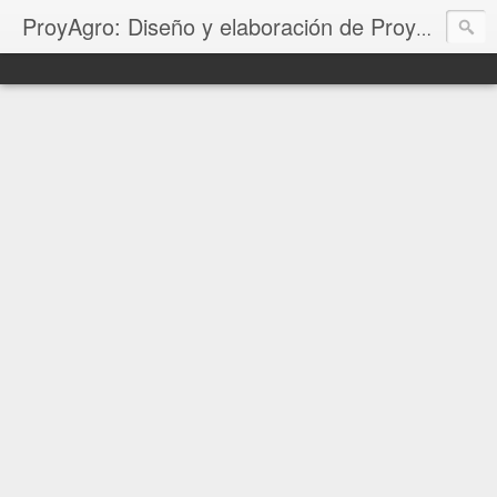
ProyAgro: Diseño y elaboración de Proyectos Productivos, Corridas Financieras, Planes de negocio