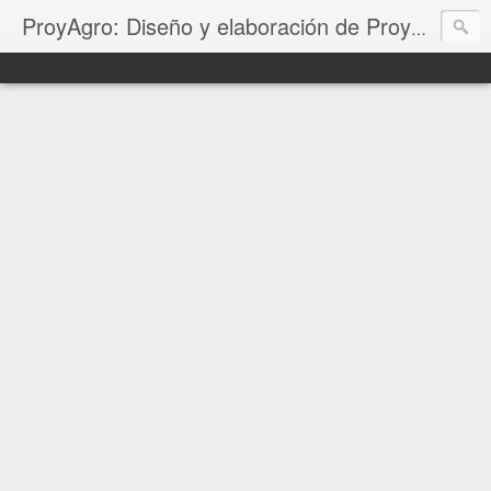
ProyAgro: Diseño y elaboración de Proyectos Productivos, Corridas Financieras, Planes de negocio