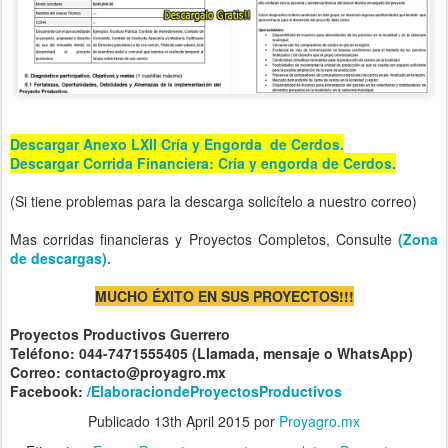
Descargar Anexo LXII Cría y Engorda de Cerdos.
Descargar Corrida Financiera: Cría y engorda de Cerdos.
(Si tiene problemas para la descarga solicítelo a nuestro correo)
Mas corridas financieras y Proyectos Completos, Consulte
(Zona
de descargas).
MUCHO ÉXITO EN SUS PROYECTOS!!!
Proyectos Productivos Guerrero
Teléfono: 044-7471555405 (Llamada, mensaje o WhatsApp)
Correo: contacto@proyagro.mx
Facebook:
/ElaboraciondeProyectosProductivos
Publicado
13th April 2015
por
Proyagro.mx