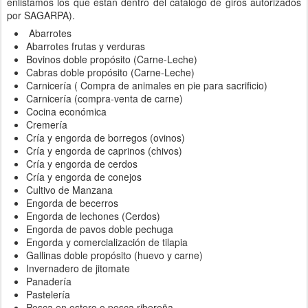
enlistamos los que están dentro del catalogo de giros autorizados
por SAGARPA).
Abarrotes
Abarrotes frutas y verduras
Bovinos doble propósito (Carne-Leche)
Cabras doble propósito (Carne-Leche)
Carnicería ( Compra de animales en pie para sacrificio)
Carnicería (compra-venta de carne)
Cocina económica
Cremería
Cría y engorda de borregos (ovinos)
Cría y engorda de caprinos (chivos)
Cría y engorda de cerdos
Cría y engorda de conejos
Cultivo de Manzana
Engorda de becerros
Engorda de lechones (Cerdos)
Engorda de pavos doble pechuga
Engorda y comercialización de tilapia
Gallinas doble propósito (huevo y carne)
Invernadero de jitomate
Panadería
Pastelería
Pesca en estero o pesca ribereña