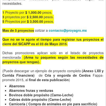
necesidades.
1
Proyecto por
$ 1,000.00
pesos.
3
proyectos por
$ 2,500.00
pesos.
5
Proyectos por
$ 3,500.00
pesos.
Mas de 5 proyectos
cotizar a
contacto@proyagro.mx
Que no se te agote el tiempo para registrar tus proyectos el
cierre del SICAPP es el 03 de Mayo 2015.
Dichas promociones aplican solo en el listado de proyectos
mencionada:
(Arma tu paquetes según las necesidades de
proyectos que tengas).
(Puede descargar un ejemplo de proyecto completo
(Anexo LXII y
Corrida Financiera)
de
Cría y engorda de Cerdos
Fappa-
promete 2015, al
final de esta publicación
)
Abarrotes
Abarrotes frutas y verduras
Bovinos doble propósito (Carne-Leche)
Cabras doble propósito (Carne-Leche)
Carnicería ( Compra de animales en pie para sacrificio)