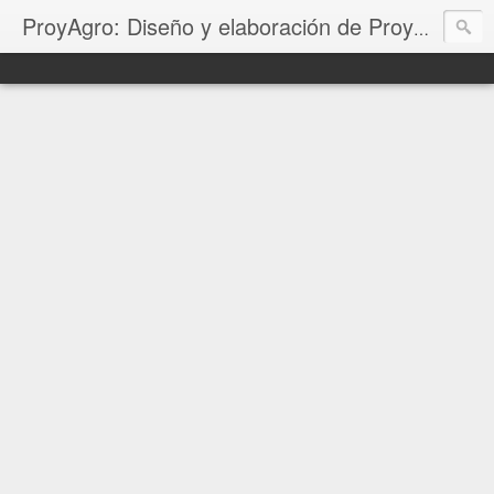
ProyAgro: Diseño y elaboración de Proyectos Productivos, Corridas Financieras, Planes de negocio