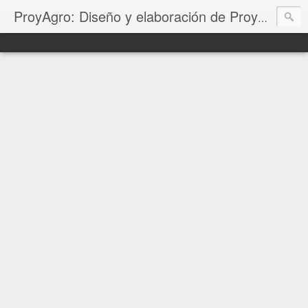
ProyAgro: Diseño y elaboración de Proyectos Productivos, Corridas Financieras, Planes de negocio