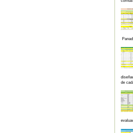
corrida
Panader
diseña
de cad
evaluac