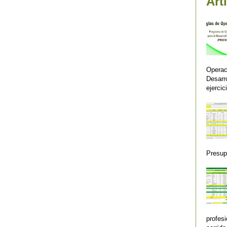
Art
Operac
Desar
ejercic
Presupu
profes