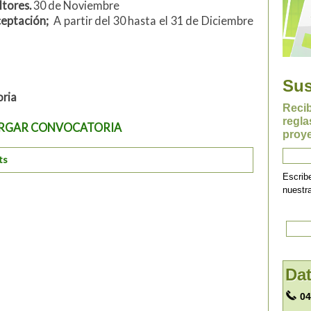
ltores.
30 de Noviembre
eptación;
A partir del 30 hasta el 31 de Diciembre
Sus
oria
Reci
regla
RGAR CONVOCATORIA
proye
ts
Escrib
nuestr
Dat
04