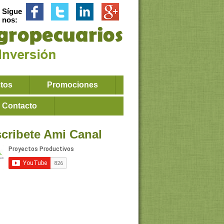
Sígue
nos:
ctos
Promociones
Contacto
cribete Ami Canal