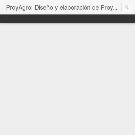
ProyAgro: Diseño y elaboración de Proyectos Productivos, Corridas Financieras, Planes de negocio