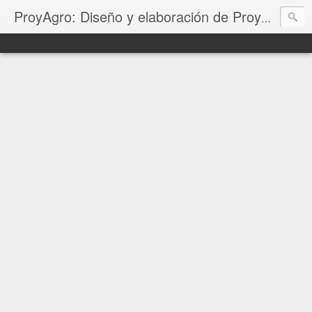
ProyAgro: Diseño y elaboración de Proyectos Productivos, Corridas Financieras, Planes de negocio